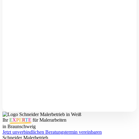
sauberen Abläufen
Saubere Vorbereitung und präzise
Ausführung, Qualität steht vorne
Strukturierte Planung mit verlässlichen
Absprachen
Kurze Wege, direkte Kommunikation mit
Peter Schneider
Langfristige Perspektive, Ausbildung und
Entwicklung sind Teil des Betriebs
Ihr
E
X
P
E
R
T
E
für Malerarbeiten
in Braunschweig
Jetzt unverbindlichen Beratungstermin vereinbaren
Schneider Malerbetrieb