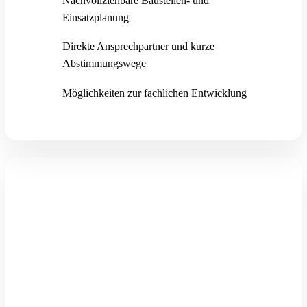
Nachvollziehbare Baustellen- und
Einsatzplanung
Direkte Ansprechpartner und kurze
Abstimmungswege
Möglichkeiten zur fachlichen Entwicklung
Das bietet dir Schneider
Schnell und unkompliziert bewerben, Name
und Kontakt reichen zum Start
Festes Team mit klaren Zuständigkeiten und